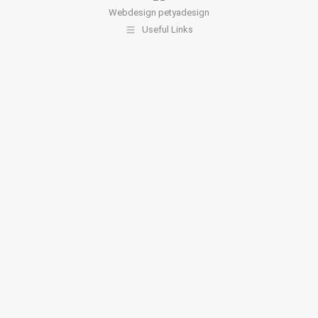
Webdesign
petyadesign
Useful Links